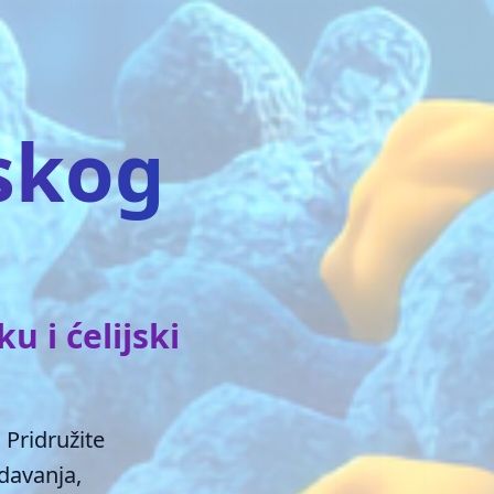
jskog
 i ćelijski
Pridružite
davanja,