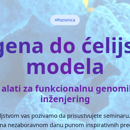
Pozivnica
ena do ćeli
modela
alati za funkcionalnu genomiku
inženjering
ljstvom vas pozivamo da prisustvujete seminaru. 
na nezaboravnom danu punom inspirativnih pre